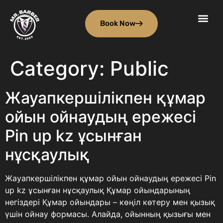
Book Now
Category:
Public
Жауапкершілікпен құмар
ойын ойнаудың ережесі
Pin up kz ұсынған
нұсқаулық
Жауапкершілікпен құмар ойын ойнаудың ережесі Pin
up kz ұсынған нұсқаулық Құмар ойындарының
негіздері Құмар ойындары – көңіл көтеру мен қызық
үшін ойнау формасы. Алайда, ойынның қызығы мен