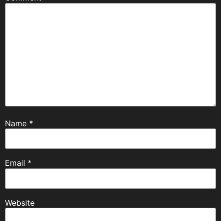
Name
*
Email
*
Website