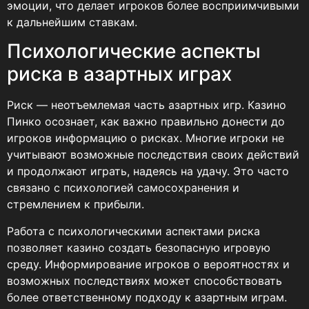
эмоции, что делает игроков более восприимчивыми
к дальнейшим ставкам.
Психологические аспекты
риска в азартных играх
Риск — неотъемлемая часть азартных игр. Казино
Пинко осознает, как важно правильно донести до
игроков информацию о рисках. Многие игроки не
учитывают возможные последствия своих действий
и продолжают играть, надеясь на удачу. Это часто
связано с психологией самосохранения и
стремлением к прибыли.
Работа с психологическими аспектами риска
позволяет казино создать безопасную игровую
среду. Информирование игроков о вероятностях и
возможных последствиях может способствовать
более ответственному подходу к азартным играм.