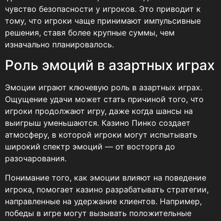
чувство безопасности у игроков. Это приводит к
тому, что игроки чаще принимают импульсивные
решения, ставя более крупные суммы, чем
изначально планировалось.
Роль эмоций в азартных играх
Эмоции играют ключевую роль в азартных играх.
Ощущение удачи может стать причиной того, что
игроки продолжают игру, даже когда шансы на
выигрыш уменьшаются. Казино Пинко создает
атмосферу, в которой игроки могут испытывать
широкий спектр эмоций — от восторга до
разочарования.
Понимание того, как эмоции влияют на поведение
игрока, помогает казино разрабатывать стратегии,
направленные на удержание клиентов. Например,
победы в игре могут вызывать положительные