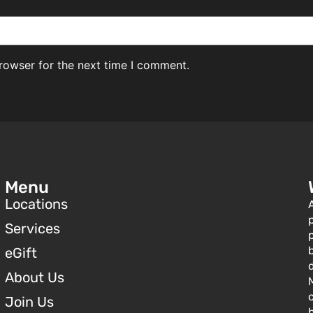
rowser for the next time I comment.
Menu
Locations
Services
eGift
About Us
Join Us