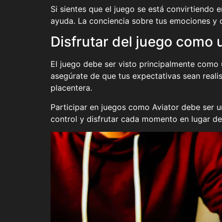
Si sientes que el juego se está convirtiendo
ayuda. La conciencia sobre tus emociones y 
Disfrutar del juego como 
El juego debe ser visto principalmente como
asegúrate de que tus expectativas sean realis
placentera.
Participar en juegos como Aviator debe ser u
control y disfrutar cada momento en lugar de