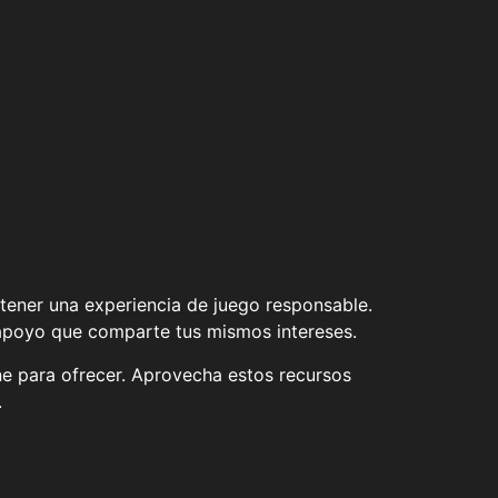
ntener una experiencia de juego responsable.
 apoyo que comparte tus mismos intereses.
ene para ofrecer. Aprovecha estos recursos
.