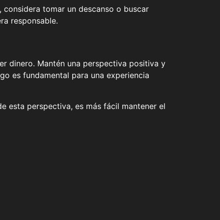
s, considera tomar un descanso o buscar
ra responsable.
r dinero. Mantén una perspectiva positiva y
uego es fundamental para una experiencia
e esta perspectiva, es más fácil mantener el