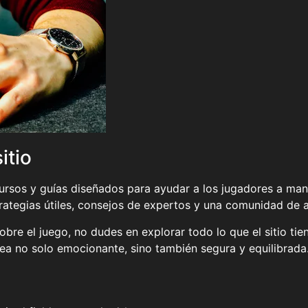
itio
ecursos y guías diseñados para ayudar a los jugadores a ma
trategias útiles, consejos de expertos y una comunidad de
bre el juego, no dudes en explorar todo lo que el sitio ti
sea no solo emocionante, sino también segura y equilibrada