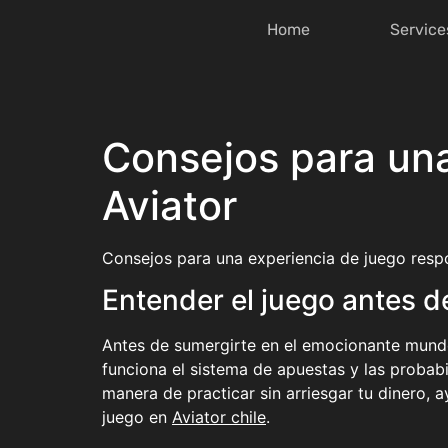
Home
Service
Consejos para una
Aviator
Consejos para una experiencia de juego resp
Entender el juego antes de
Antes de sumergirte en el emocionante mundo
funciona el sistema de apuestas y las probab
manera de practicar sin arriesgar tu dinero,
juego en
Aviator chile
.