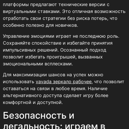
платформы предлагают технические версии с
виртуальными ставками. Это отличная возможность
отработать свои стратегии без риска потерь, что
особенно полезно для новичков.
Управление эмоциями играет не последнюю роль.
Сохраняйте спокойствие и избегайте принятия
импульсивных решений. Осознанный подход
позволит избегать проигрышей, вызванных
эмоциональными всплесками.
Для максимизации шансов на успех можно
использовать
vavada зеркало рабочее
, что позволит
оставаться на связи в любое время. Наличие
альтернативного доступа сделает игру более
комфортной и доступной.
Безопасность и
легальность: играем в