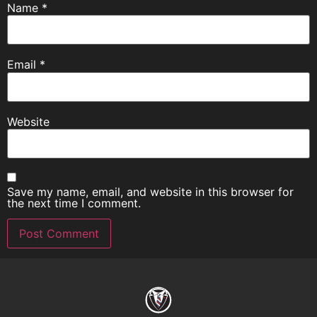
Name
*
Email
*
Website
Save my name, email, and website in this browser for
the next time I comment.