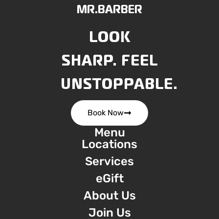
MR.BARBER
LOOK
SHARP. FEEL
UNSTOPPABLE.
Book Now
Menu
Locations
Services
eGift
About Us
Join Us