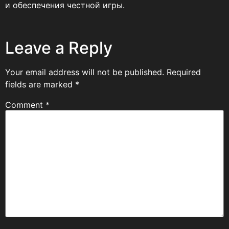
и обеспечения честной игры.
Leave a Reply
Your email address will not be published.
Required
fields are marked
*
Comment
*