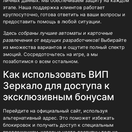
личных данных. Мы обеспечиваем защиту на каждом
этапе. Наша поддержка клиентов работает
круглосуточно, готова ответить на ваши вопросы и
предоставить помощь в любой ситуации.
Здесь собраны лучшие автоматы и карточные
развлечения от ведущих разработчиков!
Выбирайте
из множества вариантов и ощутите полный спектр
эмоций. Сосредоточьтесь на игре, а мы
позаботимся о всем остальном.
Как использовать ВИП
Зеркало для доступа к
эксклюзивным бонусам
Перейдите на официальный сайт, используя
альтернативный адрес. Это поможет избежать
блокировок и получить доступ к специальным
предложениям, которые часто доступны только