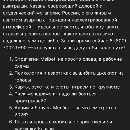
выигрыши. Казань, сверкающий деловой и
студенческий мегаполис России, с его живым
азартом азартных граждан и наэлектризованной
атмосферой, – идеальное место, чтобы крутануть
ставки и решить вопрос «как поднять в казино»
надёжнее, чем где-либо. Звони прямо сейчас 8 (800)
700-29-90 — консультанты не дадут сбиться с пути!
Стратегии Melbet: не просто слова, а рабочие
схемы
Психология и азарт: как вышибить джекпот из
головы
Карты, рулетка и слоты: играем по-крупному
Риск-менеджмент: надо ли бояться
проигрышей?
Акции и бонусы Мелбет – на что смотреть в
2026?
Легко и просто: мобильное приложение и
лайфхаки Казани