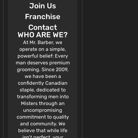
Join Us
Franchise
Contact
WHO ARE WE?
At Mr. Barber, we
operate on a simple,
powerful belief: Every
man deserves premium
grooming. Since 2009,
we have been a
confidently Canadian
staple, dedicated to
transforming men into
Misters through an
uncompromising
commitment to quality
and community. We
believe that while life
isn’t perfect, your