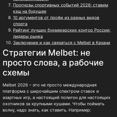
Прогнозы спортивных событий 2026: ставим
кэш на будущее
10 аргументов от профи из разных видов
спорта
Рейтинг лучших букмекерских контор России:
лидеры рынка
Заключение и как связаться с Melbet в Казани
Стратегии Melbet: не
просто слова, а рабочие
схемы
Melbet 2026 – это не просто международная
платформа с широчайшим спектром ставок и
азартных игр, а настоящий полигон для настоящих
охотников за крупными кушами. Чтобы поймать
волну, надо знать, как ставить. Например: