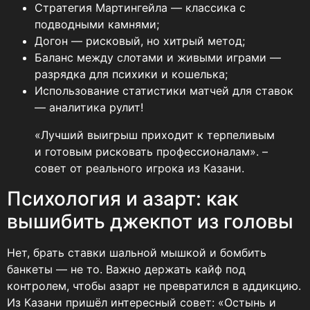
Стратегия Мартингейла — классика с
подводными камнями;
Догон — рисковый, но хитрый метод;
Баланс между слотами и живыми играми —
разрядка для психики и кошелька;
Использование статистики матчей для ставок
— аналитика рулит!
«Лучший выигрыш приходит к терпеливым
и готовым рисковать профессионалам». –
совет от реального игрока из Казани.
Психология и азарт: как
вышибить джекпот из головы
Нет, брать ставки шальной мышкой и бомбить
банкеты — не то. Важно держать кайф под
контролем, чтобы азарт не превратился в аддикцию.
Из Казани пришёл интересный совет: «Остынь и