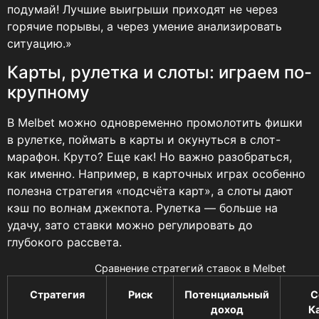
подумай! Лучшие выигрыши приходят не через
горячие порывы, а через умение анализировать
ситуацию.»
Карты, рулетка и слоты: играем по-
крупному
В Melbet можно одновременно промолотить фишки
в рулетке, поймать в карты и окунуться в слот-
марафон. Круто? Еще как! Но важно разобраться,
как именно. Например, в карточных играх особенно
полезна стратегия «подсчёта карт», а слоты дают
кэш по волнам джекпота. Рулетка — больше на
удачу, зато ставки можно регулировать до
глубокого рассвета.
Сравнение стратегий ставок в Melbet
Стратегия
Риск
Потенциальный
С
доход
К