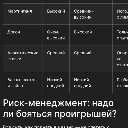
Мартингейл
Высокий
Средний–
Испо
высокий
с ли
Догон
Очень
Высокий
Толь
высокий
опыт
Аналитические
Средний
Средний
Опир
ставки
на
стат
Баланс слотов
Низкий–
Низкий–
Разб
и лайва
средний
средний
став
Риск-менеджмент: надо
ли бояться проигрышей?
Вся суть, как поднять в казино — не слететь с