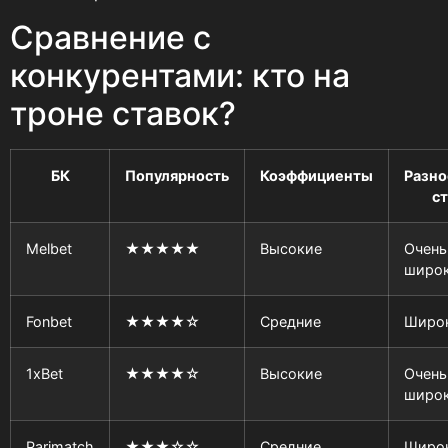
Сравнение с
конкурентами: кто на
троне ставок?
БК
Популярность
Коэффициенты
Разно
ст
Melbet
★★★★★
Высокие
Очень
широ
Fonbet
★★★★☆
Средние
Широ
1xBet
★★★★☆
Высокие
Очень
широ
Parimatch
★★★☆☆
Средние
Широ