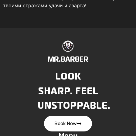
твоими стражами удачи и азарта!
MR.BARBER
LOOK
SHARP. FEEL
UNSTOPPABLE.
Book Now
Menu