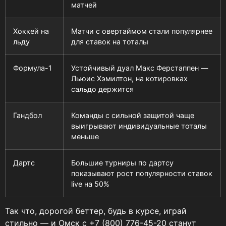
матчей
Хоккей на
Матчи с овертаймом стали популярнее
льду
для ставок на тоталы
Формула-1
Устойчивый дуал Макс Ферстаппен —
Льюис Хэмилтон, на котировках
сальдо держится
Гандбол
Команды с сильной защитой чаще
выигрывают индивидуальные тоталы
меньше
Дартс
Большие турниры по дартсу
показывают рост популярности ставок
live на 50%
Так что, дорогой беттер, будь в курсе, играй
стильно — и Омск с +7 (800) 776-45-20 станут