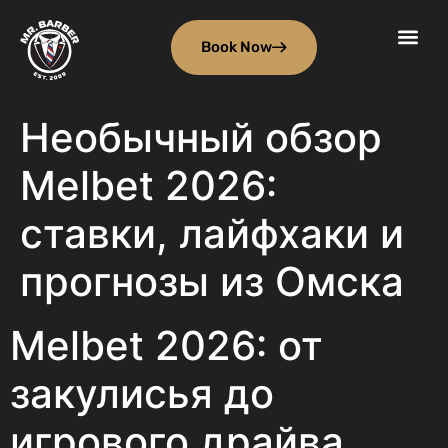
Book Now
Необычный обзор
Melbet 2026:
ставки, лайфхаки и
прогнозы из Омска
Melbet 2026: от
закулисья до
игрового драйва