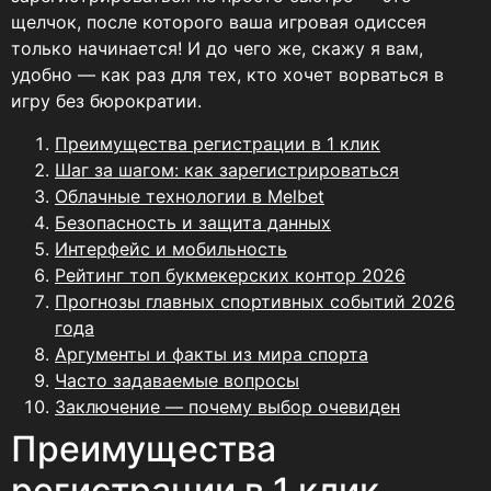
щелчок, после которого ваша игровая одиссея
только начинается! И до чего же, скажу я вам,
удобно — как раз для тех, кто хочет ворваться в
игру без бюрократии.
Преимущества регистрации в 1 клик
Шаг за шагом: как зарегистрироваться
Облачные технологии в Melbet
Безопасность и защита данных
Интерфейс и мобильность
Рейтинг топ букмекерских контор 2026
Прогнозы главных спортивных событий 2026
года
Аргументы и факты из мира спорта
Часто задаваемые вопросы
Заключение — почему выбор очевиден
Преимущества
регистрации в 1 клик