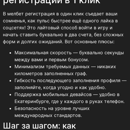
В мелбет регистрация в один клик съедает ваши
сомненья, как пульс быстрее ещё одного лайка в
соцсетях! Это лайтовый способ войти в игру и
начать ставить буквально в два счета, без сложных
форм и долгих ожиданий. Вот основные плюсы:
Максимальная скорость — буквально секунды
между вами и первым бонусом.
Минимализм требуемых данных — никаких
километров заполненных граф.
Гибкость последующего заполнения профиля —
заполняйте, когда угодно и как удобно.
Поддержка мобильных девайсов — удобно в
Екатеринбурге, где у каждого в руках телефон.
Безопасность на уровне лучших
международных стандартов.
Шаг за шагом: как