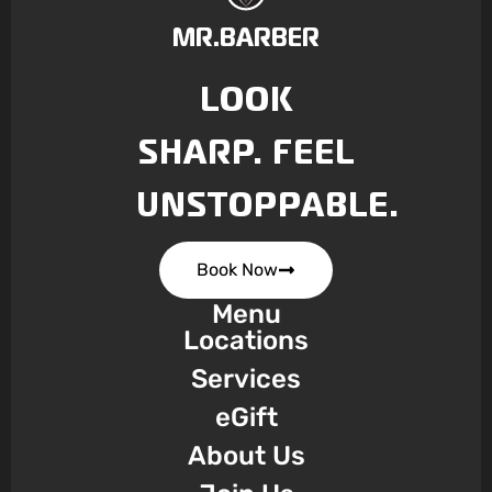
MR.BARBER
LOOK
SHARP. FEEL
UNSTOPPABLE.
Book Now
Menu
Locations
Services
eGift
About Us