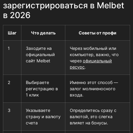
зарегистрироваться в Melbet
в 2026
Шаг
Что делать
Советы от профи
1
Заходите на
Через мобильный или
официальный
компьютер, важно, что
сайт Melbet
через
официальный
ресурс
.
2
Выбираете
Именно этот способ —
регистрацию в
залог молниеносного
1 клик
входа.
3
Указываете
Определитесь сразу с
страну и валюту
валютой, это слегка
счета
влияет на бонусы.