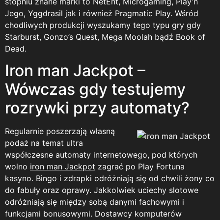
stopniu znane marki to NetEnt, Microgaming, Play’n
Jego, Yggdrasil jak i również Pragmatic Play. Wśród
chodliwych produkcji wyszukamy tego typu gry gdy
Starburst, Gonzo’s Quest, Mega Moolah bądź Book of
Dead.
Iron man Jackpot –
Wówczas gdy testujemy
rozrywki przy automaty?
Regularnie poszerzają własną
podaż na temat ultra
współczesne automaty internetowego, pod których
wolno
iron man Jackpot
zagrać po Play Fortuna
kasyno. Bingo i zdrapki odróżniają się od chwili żony co
do fabuły oraz oprawy. Jakkolwiek uciechy slotowe
odróżniają się między sobą danymi fachowymi i
funkcjami bonusowymi. Dostawcy komputerów