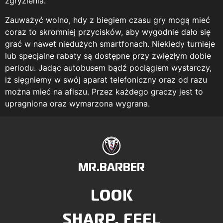
zgryzienia.
Zauważyć wolno, hdy z biegiem czasu gry mogą mieć
coraz to skromniej przycisków, aby wygodnie dało się
grać w nawet niedużych smartfonach. Niekiedy turnieje
lub specjalne rabaty są dostępne przy zwięzłym dobie
periodu. Jadąc autobusem bądź pociągiem wystarczy,
iż sięgniemy w swój aparat telefoniczny oraz od razu
można mieć na afiszu. Przez każdego graczy jest to
upragniona oraz wymarzona wygrana.
MR.BARBER
LOOK
SHARP. FEEL