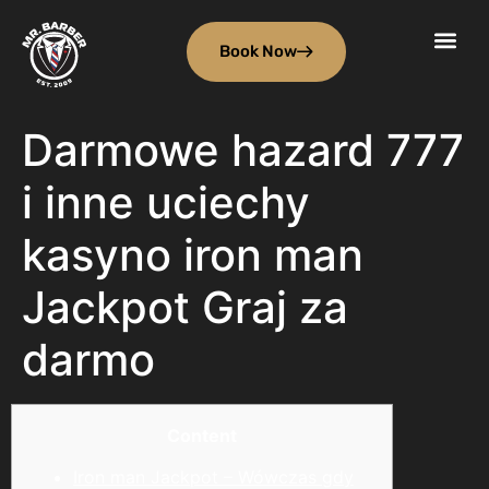
Book Now
Darmowe hazard 777
i inne uciechy
kasyno iron man
Jackpot Graj za
darmo
Content
Iron man Jackpot – Wówczas gdy